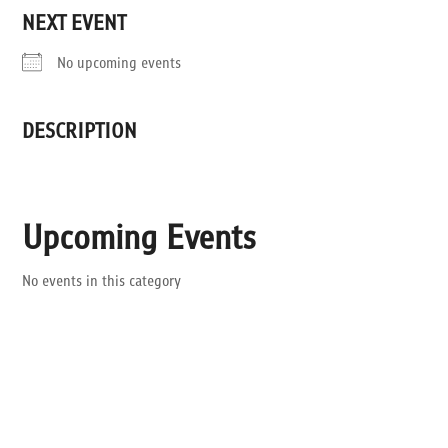
NEXT EVENT
No upcoming events
DESCRIPTION
Upcoming Events
No events in this category