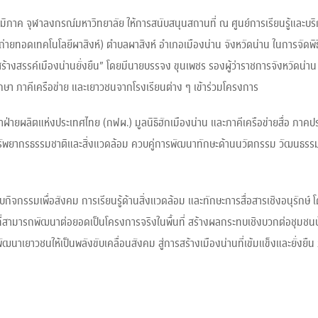
ื่อภูมิภาค จุฬาลงกรณ์มหาวิทยาลัย ให้การสนับสนุนสถานที่ ณ ศูนย์การเรียนรู้และบร
ถ่ายทอดเทคโนโลยีผาสิงห์) ตำบลผาสิงห์ อำเภอเมืองน่าน จังหวัดน่าน ในการจัดพิธ
ร้างสรรค์เมืองน่านยั่งยืน” โดยมีนายบรรจง ขุนเพชร รองผู้ว่าราชการจังหวัดน่าน 
กษา ภาคีเครือข่าย และเยาวชนจากโรงเรียนต่าง ๆ เข้าร่วมโครงการ
ฝ่ายผลิตแห่งประเทศไทย (กฟผ.) มูลนิธิฮักเมืองน่าน และภาคีเครือข่ายสื่อ ภาคป
กษ์ทรัพยากรธรรมชาติและสิ่งแวดล้อม ควบคู่การพัฒนาทักษะด้านนวัตกรรม วัฒนธรร
กรรมเพื่อสังคม การเรียนรู้ด้านสิ่งแวดล้อม และทักษะการสื่อสารเชิงอนุรักษ์ โ
สามารถพัฒนาต่อยอดเป็นโครงการจริงในพื้นที่ สร้างผลกระทบเชิงบวกต่อชุมชนบ
เยาวชนให้เป็นพลังขับเคลื่อนสังคม สู่การสร้างเมืองน่านที่เข้มแข็งและยั่งยืน 