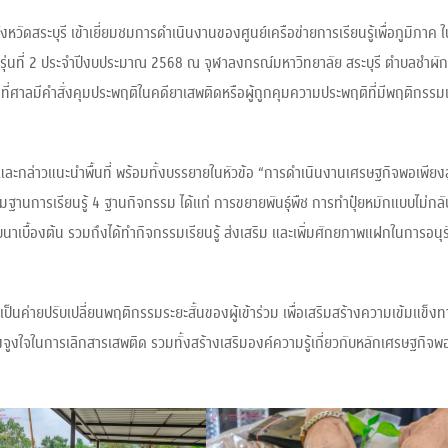
หวัดสระบุรี เข้าเยี่ยมชมการดำเนินงานของศูนย์เครือข่ายการเรียนรู้เพื่อภูมิภาค 
ด” รุ่นที่ 2 ประจำปีงบประมาณ 2568 ณ จุฬาลงกรณ์มหาวิทยาลัย สระบุรี ตำบลชำผั
ที่ศาลมีคำสั่งคุมประพฤติในคดียาเสพติดหรือผู้ถูกคุมความประพฤติที่มีพฤติกรรมเ
ับและกล่าวแนะนำพื้นที่ พร้อมทั้งบรรยายในหัวข้อ “การดำเนินงานเศรษฐกิจพอเพียงส
รรมมฐานการเรียนรู้ 4 ฐานกิจกรรม ได้แก่ การขยายพันธุ์พืช การทำปุ๋ยหมักแบบไม่ก
าเบื้องต้น รวมถึงได้ทำกิจกรรมเรียนรู้ ส่งเสริม และเพิ่มศักยภาพแฝกในการอนุร
เป็นค่ายปรับเปลี่ยนพฤติกรรมระยะสั้นของผู้เข้าร่วม เพื่อเสริมสร้างความเข้มแข็ง
ูงใจในการเลิกสารเสพติด รวมทั้งสร้างเสริมองค์ความรู้เกี่ยวกับหลักเศรษฐกิจพ