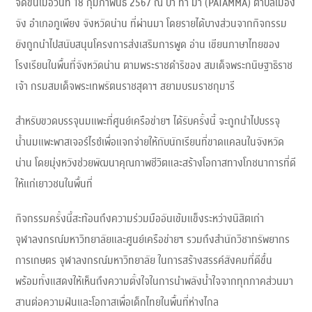
จัดขึ้นเมื่อวันที่ 18 กุมภาพันธ์ 2567 ณ ป่า ทำ มา (PATAMMA) ตำบลเมือง
จัง อำเภอภูเพียง จังหวัดน่าน ที่ผ่านมา โดยรายได้บางส่วนจากกิจกรรม
ยังถูกนำไปสนับสนุนโครงการส่งเสริมการพูด อ่าน เขียนภาษาไทยของ
โรงเรียนในพื้นที่จังหวัดน่าน ตามพระราชดำริของ สมเด็จพระกนิษฐาธิราช
เจ้า กรมสมเด็จพระเทพรัตนราชสุดาฯ สยามบรมราชกุมารี
สำหรับขวดบรรจุนมแพะที่ศูนย์เครือข่ายฯ ได้รับครั้งนี้ จะถูกนำไปบรรจุ
น้ำนมแพะพาสเจอร์ไรซ์เพื่อแจกจ่ายให้กับนักเรียนที่ขาดแคลนในจังหวัด
น่าน โดยมุ่งหวังช่วยพัฒนาคุณภาพชีวิตและสร้างโอกาสทางโภชนาการที่ดี
ให้แก่เยาวชนในพื้นที่
กิจกรรมครั้งนี้สะท้อนถึงความร่วมมืออันเข้มแข็งระหว่างนิสิตเก่า
จุฬาลงกรณ์มหาวิทยาลัยและศูนย์เครือข่ายฯ รวมถึงสำนักวิชาทรัพยากร
การเกษตร จุฬาลงกรณ์มหาวิทยาลัย ในการสร้างสรรค์สังคมที่ดีขึ้น
พร้อมทั้งแสดงให้เห็นถึงความตั้งใจในการนำพลังน้ำใจจากทุกภาคส่วนมา
สานต่อความฝันและโอกาสเพื่อเด็กไทยในพื้นที่ห่างไกล