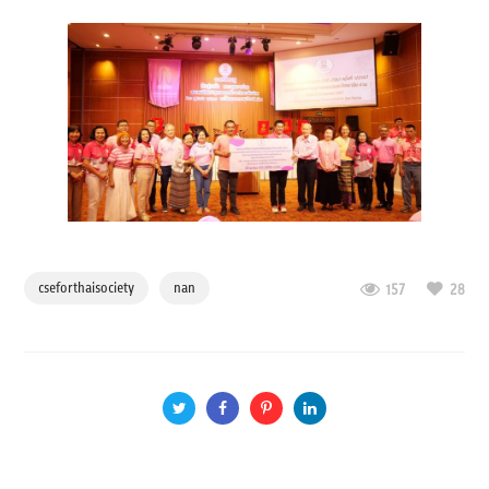
cseforthaisociety
nan
157
28