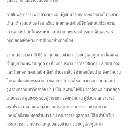
ชนชาวไทย เนื่องในวันปิยมหาราช
ภายในพิธีการวางพวงมาลาครั้งนี้ มีผู้แทนจากหลายหน่วยงานในจังหวัด
น่าน เข้าร่วมอย่างพร้อมเพรียง โดยทุกคนต่างมีจิตใจเต็มไปด้วยความ
เคารพและสำนึกในพระมหากรุณาธิคุณที่พระองค์ทรงบำเพ็ญพระราช
กรณียกิจเพื่อพัฒนาชาติไทยอย่างต่อเนื่อง
จากนั้นช่วงเวลา 10.00 น. ศูนย์เครือข่ายการเรียนรู้เพื่อภูมิภาค ได้จัดพิธี
ทำบุญถวายพระราชกุศล ณ ห้องศิรบริบาล อาคารวิชชาคาม 2 สถานีวิจัย
และถ่ายทอดเทคโนโลยีผาสิงห์ ตำบลผาสิงห์ อำเภอเมืองน่าน จังหวัดน่าน
โอกาสนี้ได้รับเกียรติจาก นายชัยนรงค์ วงศ์ใหญ่ นายกสมาคมนิสิตเก่า
จุฬาลงกรณ์มหาวิทยาลัย น่าน เป็นประธานในพิธี นางวจิราพร อมาตยกุล
นายบรรจง ขุนเพชร รองผู้ว่าราชการจังหวัดน่าน ผู้ช่วยศาสตราจารย์
ดร.วิโรจน์ มงคลเทพ ผู้อำนวยการสำนักงานบริหาร มหาวิทยาลัย
เทคโนโลยีราชมงคลล้านนา น่าน คณาจารย์ บุลคากร นิสิต สำนักวิชา
ทรัพยากรการเกษตร และศูนย์เครือข่ายการเรียนรู้เพื่อภูมิภาค