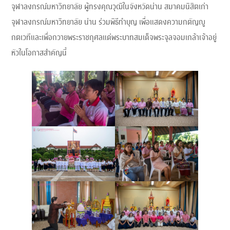
จุฬาลงกรณ์มหาวิทยาลัย ผู้ทรงคุณวุฒิในจังหวัดน่าน สมาคมนิสิตเก่า
จุฬาลงกรณ์มหาวิทยาลัย น่าน ร่วมพิธีทำบุญ เพื่อแสดงความกตัญญู
กตเวทีและเพื่อถวายพระราชกุศลแด่พระบาทสมเด็จพระจุลจอมเกล้าเจ้าอยู่
หัวในโอกาสสำคัญนี้