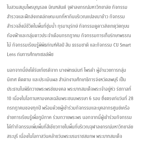
ในสวนสมุนไพรบุญรอด บิณฑสันต์ จุฬาลงกรณ์มหาวิทยาลัย กิจกรรม
สำรวจและฝึกสังเกตลักษณะนกที่หากินบริเวณแปลงนาข้าว กิจกรรม
สำรวจสิ่งมีชีวิตในพื้นที่ชุ่มน้ำ กุรมานุรักษ์ กิจกรรมดูดาวสังเกตุวัตถุบน
ท้องฟ้าและกลุ่มดาวประจำเดือนกรกฎาคม กิจกรรมการเก็บรักษาพรรณ
ไม้ กิจกรรมเรียนรู้พิพิธภัณฑ์ศิลป์ สิน ธรรมชาติ และกิจกรรม CU Smart
Lens กับการศึกษาเซลล์พืช
นอกจากนี้ยังได้รับเกียรติจาก นางพัทธนันท์ ไพรดำ ผู้อำนวยการกลุ่ม
นิเทศ ติดตาม และประเมินผล สำนักงานศึกษาธิการจังหวัดลพบุรี เป็น
ประธานในพิธีถวายพระพรชัยมงคล พระบาทสมเด็จพระเจ้าอยู่หัว รัชกาลที่
10 เนื่องในโอกามหามงคลเฉลิมพระชนมพรรษา 6 รอบ ซึ่งตรงกับวันที่ 28
กรกฎาคมของทุกปี พร้อมด้วยผู้เข้าร่วมกิจกรรมและบุคลากรศูนย์เครือ
ข่ายการเรียนรู้เพื่อภูมิภาค ร่วมถวายพระพร นอกจากนี้ผู้เข้าร่วมกิจกรรม
ได้ทำกิจกรรมเพิ่มพื้นที่สีเขียวภายในพื้นที่บริเวณจุฬาลงกรณ์มหาวิทยาลัย
สระบุรี เนื่องในโอกาสวันคล้ายวันพระบรมราชสมภพ พระบาทสมเด็จ