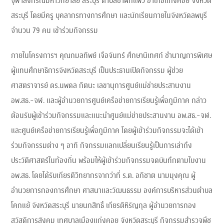
จุฬาลงกรณ์มหาวิทยาลัย สระบุรี ตำบลชำผักแพว อำเภอแก่งคอย จังหวัด
สระบุรี โดยมีครู บุคลากรทางการศึกษา และนักเรียนภายในจังหวัดลพบุรี
จำนวน 79 คน เข้าร่วมกิจกรรม
ภายในโครงการฯ คุณกมลทิพย์ เจือจันทร์ ศึกษานิเทศก์ ชำนาญการพิเศษ
ผู้แทนศึกษาธิการจังหวัดสระบุรี เป็นประธานเปิดกิจกรรม ผู้ช่วย
ศาสตราจารย์ ดร.นพดล กิตนะ เลขานุการศูนย์แม่ข่ายประสานงาน
อพ.สธ.-จฬ. และผู้อำนวยการศูนย์เครือข่ายการเรียนรู้เพื่อภูมิภาค กล่าว
ต้อนรับผู้เข้าร่วมกิจกรรมและแนะนำศูนย์แม่ข่ายประสานงาน อพ.สธ.-จฬ.
และศูนย์เครือข่ายการเรียนรู้เพื่อภูมิภาค โดยผู้เข้าร่วมกิจกรรมจะได้เข้า
ร่วมกิจกรรมต่าง ๆ อาทิ กิจกรรมแลกเปลี่ยนเรียนรู้เป็นการเล่าถึง
ประวัติศาสตร์ในท้องถิ่น พร้อมให้ผู้เข้าร่วมกิจกรรมจดบันทึกตามใบงาน
อพ.สธ. โดยได้รับเกียรติวิทยากรจากว่าที่ ร.ต. อภิชาต นามมุงคุณ ผู้
อำนวยการกองการศึกษา ศาสนาและวัฒนธรรม องค์การบริหารส่วนตำบล
โคกแย้ จังหวัดสระบุรี นายนภสิทธิ์ เกียรติหิรัญกุล ผู้อำนวยการกอง
สวัสดิการสังคม เทศบาลเมืองแก่งคอย จังหวัดสระบุรี กิจกรรมสำรวจพืช