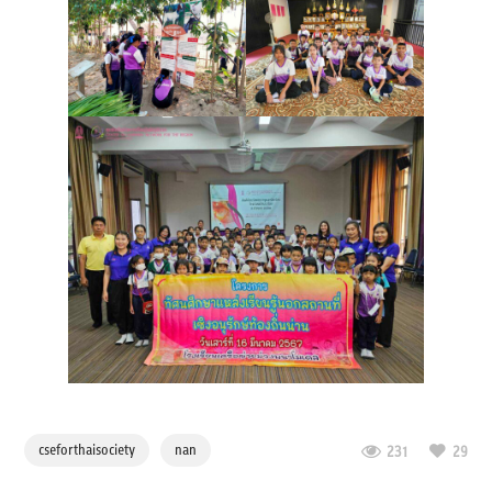
cseforthaisociety
nan
231
29