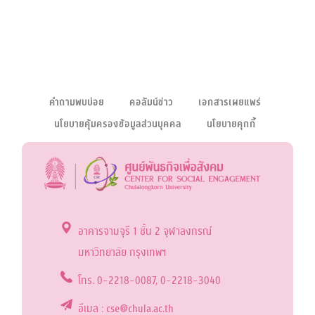
คำถามพบบ่อย
คอลัมน์ข่าว
เอกสารเผยแพร่
นโยบายคุ้มครองข้อมูลส่วนบุคคล
นโยบายคุกกี้
อาคารจามจุรี 1 ชั้น 2 จุฬาลงกรณ์
มหาวิทยาลัย กรุงเทพฯ
โทร. 0-2218-0087, 0-2218-3040
อีเมล : cse@chula.ac.th